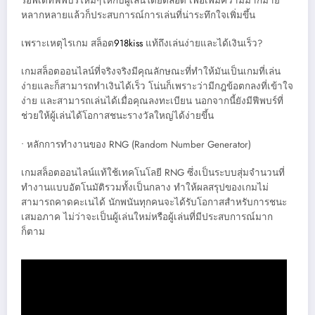
รอัพเดทฟีพบร์ใหม่ๆให้กับผู้เล่นโดยตลอด เพื่อเพิ่มความมากมาย
หลากหลายแล้วก็ประสบการณ์การเล่นที่น่าระทึกใจเพิ่มขึ้น
เพราะเหตุไรเกม สล็อต
918kiss
แท้ถึงเล่นง่ายและได้เงินเร็ว?
เกมสล็อตออนไลน์ที่จริงจริงมีคุณลักษณะที่ทำให้มันเป็นเกมที่เล่น
ง่ายและก็สามารถทำเงินได้เร็ว โน่นก็เพราะว่ามีกฎข้อตกลงที่เข้าใจ
ง่าย และสามารถเล่นได้เมื่อคุณลงทะเบียน นอกจากนี้ยังมีฟีพบร์ที่
ช่วยให้ผู้เล่นได้โอกาสชนะรางวัลใหญ่ได้ง่ายขึ้น
• หลักการทำงานของ RNG (Random Number Generator)
เกมสล็อตออนไลน์แท้ใช้เทคโนโลยี RNG ซึ่งเป็นระบบสุ่มจำนวนที่
ทำงานแบบอัตโนมัติรวมทั้งเป็นกลาง ทำให้ผลสรุปของเกมไม่
สามารถคาดคะเนได้ นักพนันทุกคนจะได้รับโอกาสสำหรับการชนะ
เสมอภาค ไม่ว่าจะเป็นผู้เล่นใหม่หรือผู้เล่นที่มีประสบการณ์มาก
ก็ตาม