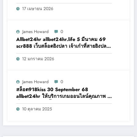
10% ดีจนติดหน้า 1 google 10 ล้าน ก็ถอนได้
17 เมษายน 2026
scr888 คัดเกมทุกค่ายดัง Top 11 by Isaac
James Howard
0
Allbet24hr allbet24hr.life 5 มีนาคม 69
scr888 เว็บสล็อตยิงปลา เจ้าเก๋าที่สายยิงปลา
รู้จัก ทุกยอดฝากรับ 1,000 บาท 918kiss เข้า
12 มกราคม 2026
สู่ระบบ ดาวน์โหลด allbet24hr สมัครรับโปร
สมาชิกใหม่แจกหนัก Top 36 by Gaston
James Howard
0
สล็อต918kiss 30 September 68
allbet24hr ให้บริการเกมออนไลน์คุณภาพ ดี
ที่สุดในไทย ลัคกี้ สปิน ลุ้นทอง 918kiss เข้าสู่
10 ตุลาคม 2025
ระบบ ครบจบที่เดียว สล็อต918kiss แจก
เครดิตฟรีเยอะสุด Top 3 by Katharina
allbet24hr.fun