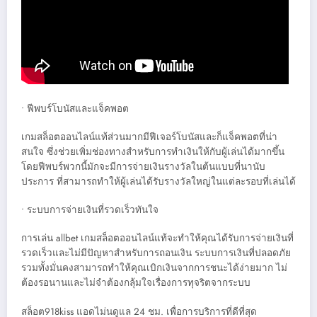
• ฟีพบร์โบนัสและแจ็คพอต
เกมสล็อตออนไลน์แท้ส่วนมากมีฟีเจอร์โบนัสและก็แจ็คพอตที่น่า
สนใจ ซึ่งช่วยเพิ่มช่องทางสำหรับการทำเงินให้กับผู้เล่นได้มากขึ้น
โดยฟีพบร์พวกนี้มักจะมีการจ่ายเงินรางวัลในต้นแบบที่นานับ
ประการ ที่สามารถทำให้ผู้เล่นได้รับรางวัลใหญ่ในแต่ละรอบที่เล่นได้
• ระบบการจ่ายเงินที่รวดเร็วทันใจ
การเล่น allbet เกมสล็อตออนไลน์แท้จะทำให้คุณได้รับการจ่ายเงินที่
รวดเร็วและไม่มีปัญหาสำหรับการถอนเงิน ระบบการเงินที่ปลอดภัย
รวมทั้งมั่นคงสามารถทำให้คุณเบิกเงินจากการชนะได้ง่ายมาก ไม่
ต้องรอนานและไม่จำต้องกลุ้มใจเรื่องการทุจริตจากระบบ
สล็อต918kiss แอดไม่นดูแล 24 ชม. เพื่อการบริการที่ดีที่สุด