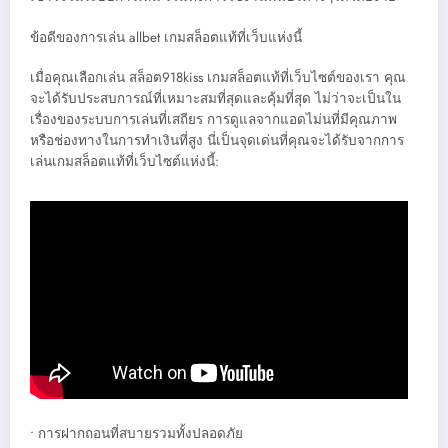
ข้อดีของการเล่น allbet เกมสล็อตแท้ที่เว็บแห่งนี้
เมื่อคุณเลือกเล่น สล็อต918kiss เกมสล็อตแท้ที่เว็บไซต์ของเรา คุณ
จะได้รับประสบการณ์ที่เหมาะสมที่สุดและคุ้มที่สุด ไม่ว่าจะเป็นใน
เรื่องของระบบการเล่นที่เสถียร การดูแลจากแอดไม่นที่มีคุณภาพ
หรือช่องทางในการทำเงินที่สูง นี่เป็นจุดเด่นที่คุณจะได้รับจากการ
เล่นเกมสล็อตแท้ที่เว็บไซต์แห่งนี้:
• การฝากถอนที่สบายรวมทั้งปลอดภัย