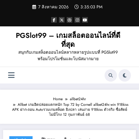
Skip
7 สิงหาคม 2026
3:35:04 PM
to
content
PGSlot99 – เกมสล็อตออนไลน์ที่ดี
ที่สุด
สนุกกับเกมสล็อตออนไลน์หลากหลายรูปแบบที่ PGSlot99
พร้อมโปรโมชั่นและโบนัสมากมาย
Home
allbet24hr
Allbet เกมฮิตปล่อยแตกหนัก Top 72 by Cornell allbet24hr.win 918kiss
APK ฝาก-ถอน Autoรวมเกมสล็อต ยิงปลา เล่นง่าย 918kiss ตัวจริง ซื่อสัตย์
ไม่มีโกง 12 กุมภาพันธ์ 68