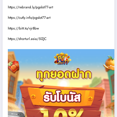
https://rebrand.ly/pgslot77-art
https://cutly.info/pgslot77-art
https://bitt.to/vjr8bw
https://shorturl.asia/5lZJC