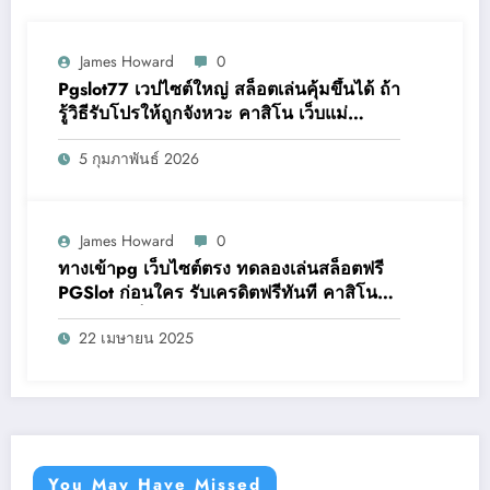
James Howard
0
Pgslot77 เวปไซต์ใหญ่ สล็อตเล่นคุ้มขึ้นได้ ถ้า
รู้วิธีรับโปรให้ถูกจังหวะ คาสิโน เว็บแม่
ทดลองเล่น Top 49 by Heike
5 กุมภาพันธ์ 2026
Pgslot77.world 2 FEB 69
James Howard
0
ทางเข้าpg เว็บไซต์ตรง ทดลองเล่นสล็อตฟรี
PGSlot ก่อนใคร รับเครดิตฟรีทันที คาสิโน
ออนไลน์ เว็บเปิดใหม่ pgslot ใหม่ล่าสุด Top
22 เมษายน 2025
3 by Raymundo ทางเข้าpg Pgslot77.xyz
28 June 2025
You May Have Missed