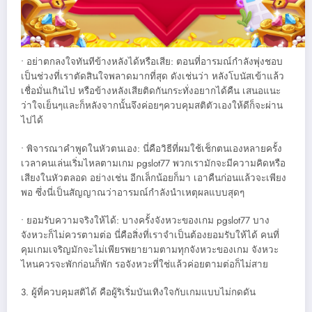
• อย่าตกลงใจทันทีข้างหลังได้หรือเสีย: ตอนที่อารมณ์กำลังพุ่งชอบ
เป็นช่วงที่เราตัดสินใจพลาดมากที่สุด ดังเช่นว่า หลังโบนัสเข้าแล้ว
เชื่อมั่นเกินไป หรือข้างหลังเสียติดกันกระทั่งอยากได้คืน เสนอแนะ
ว่าใจเย็นๆและก็หลังจากนั้นจึงค่อยๆควบคุมสติตัวเองให้ดีก็จะผ่าน
ไปได้
• พิจารณาคำพูดในหัวตนเอง: นี่คือวิธีที่ผมใช้เช็กตนเองหลายครั้ง
เวลาคนเล่นเริ่มไหลตามเกม pgslot77 พวกเรามักจะมีความคิดหรือ
เสียงในหัวตลอด อย่างเช่น อีกเล็กน้อยก็มา เอาคืนก่อนแล้วจะเพียง
พอ ซึ่งนี่เป็นสัญญาณว่าอารมณ์กำลังนำเหตุผลแบบสุดๆ
• ยอมรับความจริงให้ได้: บางครั้งจังหวะของเกม pgslot77 บาง
จังหวะก็ไม่ควรตามต่อ นี่คือสิ่งที่เราจำเป็นต้องยอมรับให้ได้ คนที่
คุมเกมเจริญมักจะไม่เพียรพยายามตามทุกจังหวะของเกม จังหวะ
ไหนควรจะพักก่อนก็พัก รอจังหวะที่ใช่แล้วค่อยตามต่อก็ไม่สาย
3. ผู้ที่ควบคุมสติได้ คือผู้ริเริ่มบันเทิงใจกับเกมแบบไม่กดดัน