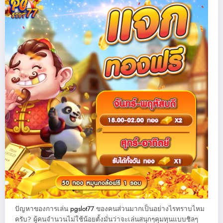
ปัญหาของการเล่น
pgslot77
ของคนส่วนมากเป็นอย่างไรทราบไหม
ครับ? ผู้คนจำนวนไม่ใช้น้อยตั้งมั่นว่าจะเล่นสนุกๆคุมทุนแบบชิลๆ