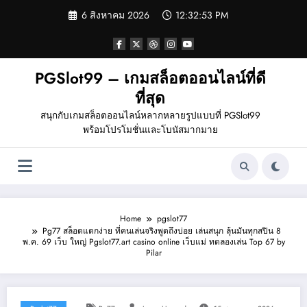
Skip
6 สิงหาคม 2026
12:32:54 PM
to
content
PGSlot99 – เกมสล็อตออนไลน์ที่ดี
ที่สุด
สนุกกับเกมสล็อตออนไลน์หลากหลายรูปแบบที่ PGSlot99
พร้อมโปรโมชั่นและโบนัสมากมาย
Home
pgslot77
Pg77 สล็อตแตกง่าย ที่คนเล่นจริงพูดถึงบ่อย เล่นสนุก ลุ้นมันทุกสปิน 8
พ.ค. 69 เว็บ ใหญ่ Pgslot77.art casino online เว็บแม่ ทดลองเล่น Top 67 by
Pilar