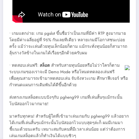
• เกมแตกง่าย: เกม pgslot ขึ้นชื่อว่าเป็นเกมที่มีค่า RTP สูงมากมาย
โดยมีค่าเฉลี่ยอยู่ที่ 96% กันเลยทีเดียว หลายเกมมีโอกาสชนะบ่อย
ครั้ง แม้ว่าจะเล่นด้วยทุนเล็กน้อยก็ตาม แม้กระทั่งทุนน้อยก็สามารถ
ลุ้นรางวัลข้างในเกมได้เรื่อยๆอีกด้วยครับผม
• ทดสอบเล่นฟรี:
สล็อต
สำหรับสายทุนน้อยหรือไม่ว่าใครก็ตาม
ระบบเกมของเราจะมี Demo Mode หรือโหมดทดลองเล่นฟรี
เพื่อคุณสามารถเข้ามาทดสอบเล่น จับจังหวะเกม ศึกษาฟีเจอร์ หรือ
กำหนดแผนการเดิมพันได้ดีขึ้นอีกด้วย
ส่งตรงเกมสล็อตแบบปังๆกับ pgheng99 เกมที่เล่นสั้นๆแม้กระนั้น
โบนัสออกไวมากมาย!
มาครับทุกคน! สำหรับผู้ใดที่เข้ามาเล่นเกมกับ pgheng99 แล้วอยาก
ได้เกมที่เล่นสั้นๆแม้กระนั้นโบนัสออกไวแบบสุดๆล่ะก็ ผมมีเกมมา
ชี้แนะด้วยนะครับ เหมาะสมกับคนที่มีเวลาเล่นน้อย แต่ว่าต้องการ
เล่นเกมสล็อตแล้วก็ทำเงินได้แบบชิวๆ