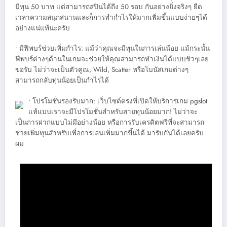
มีทุน 50 บาท แต่สามารถสปินได้ถึง 50 รอบ กันอย่างยิ่งจริงๆ ยืด
เวลาความสนุกสนานและก็การทำกำไรให้มากเพิ่มขึ้นแบบง่ายๆได้
อย่างแน่แท้นะครับ
• มีฟีพบร์ช่วยเพิ่มกำไร: แม้ว่าคุณจะมีทุนในการเล่นน้อย แม้กระนั้น
ฟีพบร์ต่างๆด้านในเกมจะช่วยให้คุณสามารถทำเงินได้แบบชิวๆเลย
ขอรับ ไม่ว่าจะเป็นตัวคูณ, Wild, Scatter หรือโบนัสเกมต่างๆ
สามารถกลับทุนน้อยเป็นกำไรได้
• โปรโมชั่นรองรับมาก: เว็บไซต์ตรงที่เปิดให้บริการเกม pgslot
แท้แบบเราจะมีโปรโมชั่นสำหรับสายทุนน้อยมาก! ไม่ว่าจะ
เป็นการฝากแบบไม่มีอย่างน้อย หรือการรับเครดิตฟรีที่จะสามารถ
ช่วยเพิ่มทุนสำหรับเพื่อการเล่นเพิ่มมากขึ้นได้ มารับกันได้เลยครับ
ผม