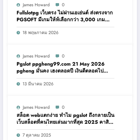
James Howard
0
Fullslotpg เว็บตรง ไม่ผ่านเอเย่นต์ ส่งตรงจาก
PGSOFT มีเกมให้ห้เลือกกว่า 3,000 เกม
เล่นง่าย แตกหนัก โบนัสสูง ทดลองเล่นฟรี
18 พฤษภาคม 2026
fullslot สุดมันส์ สมจริง ลงทุนน้อย Top 60 by
Ricardo fullslotpg3.com 13 พ.ค. 2569
James Howard
0
Pgslot ppgheng99.com 21 May 2026
pgheng มั่นคง เฮงตลอดปี เงินดีตลอดไป
สมาชิกใหม่รับ 250% แจกลิงค์รับทรัพย์แค่
13 มีนาคม 2026
แนะนำเพื่อนยกเกมเด็ด สล็อต ยิงปลา ครบ
pgslot เว็บจริง เงินชัวร์ Top 53 by Tim
James Howard
0
สล็อต webแตกง่าย ทำไม pgslot ถึงกลายเป็น
เว็บสล็อตที่คนไทยเล่นมากที่สุด 2025 คาสิ
โนออนไลน์ เว็บเปิดใหม่ fullslotpg ทดลอง
7 ตุลาคม 2025
เล่น Top 37 by Alissa สล็อต fullslotpg.io 18