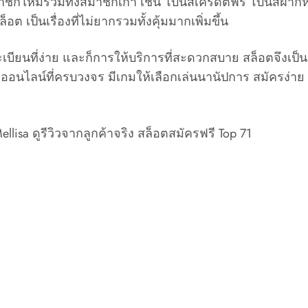
มาชิกใหม่รวมทั้งสมาชิกเก่า เช่น โบนัสเครดิตฟรี โบนัสฝา
ต เป็นเรื่องที่ไม่ยากรวมทั้งคุ้มมากเพิ่มขึ้น
ยนที่ง่าย และก็การให้บริการที่สะดวกสบาย สล็อตจึงเป็นเว
นไลน์ที่ครบวงจร มีเกมให้เลือกเล่นนานัปการ สมัครง่าย แ
isa ดูรีวิวจากลูกค้าจริง สล็อตสมัครฟรี Top 71