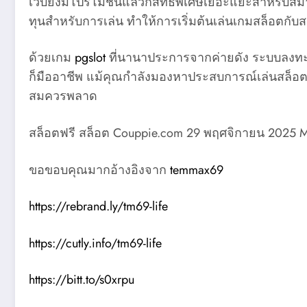
เว็บยังมีโปรโมชั่นแล้วก็สิทธิพิเศษเยอะแยะสำหรับส
ทุนสำหรับการเล่น ทำให้การเริ่มต้นเล่นเกมสล็อตกับสล็อ
ด้วยเกม
pgslot
ที่นานาประการจากค่ายดัง ระบบลงทะเบี
ก็มืออาชีพ แม้คุณกำลังมองหาประสบการณ์เล่นสล็อตออ
สมควรพลาด
สล็อตฟรี สล็อต Couppie.com 29 พฤศจิกายน 2025 Mell
ขอขอบคุณมากอ้างอิงจาก
temmax69
https://rebrand.ly/tm69-life
https://cutly.info/tm69-life
https://bitt.to/s0xrpu