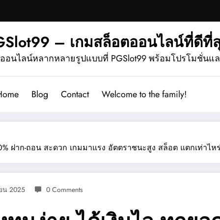
Slot99 – เกมสล็อตออนไลน์ที่ดีที่ส
ตออนไลน์หลากหลายรูปแบบที่ PGSlot99 พร้อมโปรโมชั่น
Home
Blog
Contact
Welcome to the family!
10% ฝาก-ถอน สะดวก เกมมาแรง อัตตราชนะสูง สล็อต แตกเท่าไหร่ ถอ
ายน 2025
0 Comments