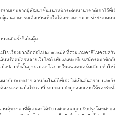
ารรวมเกมจากผู้พัฒนาชั้นแนวหน้าระดับนานาชาติเอาไว้ที่เดีย
ผู้เล่นสามารถเลือกบันเทิงใจได้อย่างมากมาย ทั้งยังเกมคลา
นกี่ครั้งก็เกินคุ้ม
ม่ใช่เรื่องยากอีกต่อไป temmax69 ที่รวมเกมคาสิโนครบครันก
กเงินหรือสมัครหลายเว็บไซต์ เพียงลงทะเบียนสมัครสมาชิกกับ
เกมยิงปลา ทั้งสิ้นถูกรวมเอาไว้ภายในแพลตฟอร์มเดียว ทำให้
ังมากับระบบฝาก-ถอนอัตโนมัติที่เร็ว ไม่เป็นอันตราย และ
ต้องรอนาน ยิ่งไปกว่านี้ ระบบเกมยังถูกออกแบบให้รองรับทั้
วามคุ้มราคาที่ผู้เล่นจะได้รับ แต่ละเกมถูกปรับปรุงโดยค่ายเ