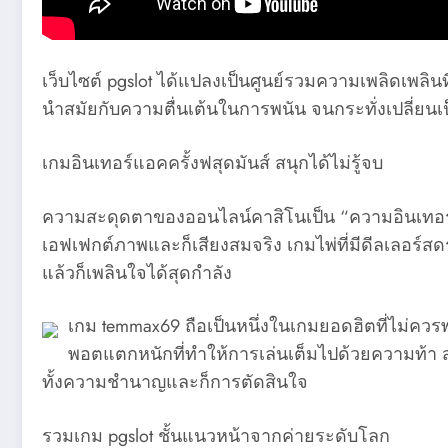
เว็บไซต์ pgslot ได้แปลงเป็นศูนย์รวมความเพลิดเพลิน
นำสมัยกับความตื่นเต้นในการพนัน จนกระทั่งเปลี่ยนเ
เกมอินเทอร์แอคครั้งฟสุดมันส์ สนุกได้ไม่รู้จบ
ความสะดุดตาของออนไลน์คาสิโนเป็น “ความอินเทอร์แอค
เอฟเฟกต์ภาพและก็เสียงสมจริง เกมไพ่ที่มีดีลเลอร์สดร
แล้วก็เพลินใจได้สุดกำลัง
เกม temmax69 ถือเป็นหนึ่งในเกมยอดฮิตที่ไม่ควร
พอตแตกหนักที่ทำให้การเล่นเต็มไปด้วยความท้า ส่
ทั้งความชำนาญและก็การตัดสินใจ
รวมเกม pgslot ชั้นแนวหน้าจากค่ายระดับโลก