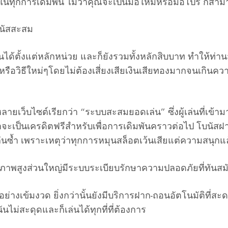
ในทุกการเดิมพัน ไม่ว่าคุณจะเป็นมือใหม่หรือมือโปร ก็ส
โบนัสสะสม
นันได้ตั้งแต่หลักหน่วย และก็ยังรวมทั้งหลักสิบบาท ทำให้ท
วิธีใหม่ๆโดยไม่ต้องเสี่ยงเสียเงินเสียทองมากจนเกินความจำ
หลายเว็บไซต์เรียกว่า “ระบบสะสมยอดเล่น” ซึ่งผู้เล่นที่เข้
 ไม่ว่าจะเป็นเครดิตฟรีสำหรับเพื่อการเดิมพันคราวต่อไป โบนั
าเล่นซ้ำ เพราะเหตุว่าทุกการหมุนสล็อตเว้นเสียแต่ความสนุกแ
ทธิภาพสูงส่วนใหญ่มีระบบระเบียบรักษาความปลอดภัยที่ทันสมั
อย่างเข้มงวด ยิ่งกว่านั้นยังมีบริการฝาก-ถอนอัตโนมัติที่ส
ไม่สะดุดและก็เล่นได้ทุกที่ที่ต้องการ