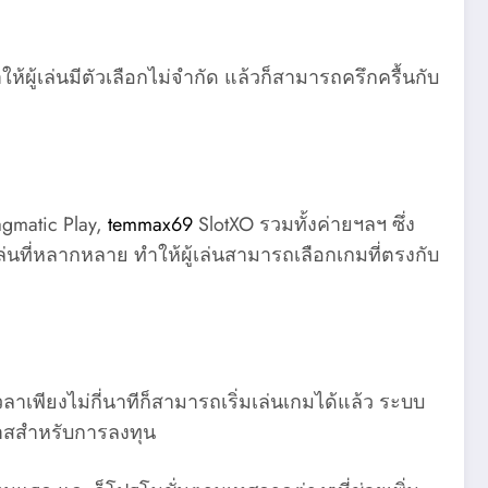
ผู้เล่นมีตัวเลือกไม่จำกัด แล้วก็สามารถครึกครื้นกับ
agmatic Play,
temmax69
SlotXO รวมทั้งค่ายฯลฯ ซึ่ง
ล่นที่หลากหลาย ทำให้ผู้เล่นสามารถเลือกเกมที่ตรงกับ
ลาเพียงไม่กี่นาทีก็สามารถเริ่มเล่นเกมได้แล้ว ระบบ
กาสสำหรับการลงทุน