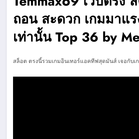
Temmax69 เว็บตรง ลง
ถอน สะดวก เกมมาแรง 
เท่านั้น Top 36 by Me
สล็อต ตรงนี้รวมเกมอินเทอร์แอคทีฟสุดมันส์ เจอกับเกม