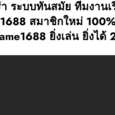
่า ระบบทันสมัย ทีมงานเร
688 สมาชิกใหม่ 100% จ
ame1688 ยิ่งเล่น ยิ่งได้