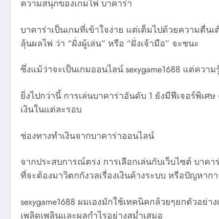
ความสนุกของเกมไพ่ บาคาร่า
บาคาร่าเป็นเกมที่เข้าใจง่าย แต่เต็มไปด้วยความตื่น
ลุ้นผลไพ่ ว่า “ฝั่งผู้เล่น” หรือ “ฝั่งเจ้ามือ” จะชนะ
ซึ่งแม้ว่าจะเป็นเกมออนไลน์ sexygame1688 แต่ความร
ยิ่งไปกว่านี้ การเล่นบาคาร่าอันดับ 1 ยังมีฟีเจอร์พิเ
เงินในแต่ละรอบ
ช่องทางทำเงินจากบาคาร่าออนไลน์
จากประสบการณ์ตรง การเลือกเล่นกับเว็บไซต์ บาคาร่า
ที่จะต้องมาวิตกกังวลเรื่องเงินค้างระบบ หรือปัญหาก
sexygame1688 ผมเองมักใช้เทคนิคกล้วยๆยกตัวอย่างเช่
เพลิดเพลินและผลกำไรอย่างสม่ำเสมอ