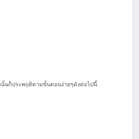
นั้นก็ประพฤติตามขั้นตอนง่ายๆดังต่อไปนี้