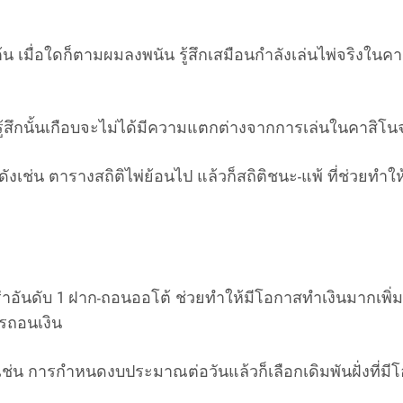
เต้น เมื่อใดก็ตามผมลงพนัน รู้สึกเสมือนกำลังเล่นไพ่จริงใ
ู้สึกนั้นเกือบจะไม่ได้มีความแตกต่างจากการเล่นในคาสิโนจ
ศษ ดังเช่น ตารางสถิติไพ่ย้อนไป แล้วก็สถิติชนะ-แพ้ ที่ช่วยทำ
อันดับ 1 ฝาก-ถอนออโต้ ช่วยทำให้มีโอกาสทำเงินมากเพิ่มขึ
ารถอนเงิน
น การกำหนดงบประมาณต่อวันแล้วก็เลือกเดิมพันฝั่งที่มีโอก