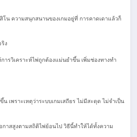
นคาสิโน ความสนุกสนานของเกมอยู่ที่ การคาดเดาแล้วก็
ริง
ให้การวิเคราะห์ไพ่ถูกต้องแม่นยำขึ้น เพิ่มช่องทางทำ
้น เพราะเหตุว่าระบบเกมเสถียร ไม่มีสะดุด ไม่จำเป็น
าสสูงตามสถิติไพ่ย้อนไป วิธีนี้ทำให้ได้ทั้งความ