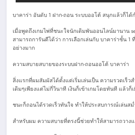
บาคาร่า อันดับ 1 ฝาก-ถอน ระบบออโต้ สนุกแล้วก็ได้ก
เมื่อพูดถึงเกมไพ่ที่ชนะใจนักเดิมพันออนไลน์มานา
สามารถการันตีได้ว่า การเลือกเล่นกับ บาคาร่าชั้น
อย่างมาก
ความสบายสบายของระบบฝาก-ถอนออโต้ บาคาร่า
สิ่งแรกที่ผมสัมผัสได้ตั้งแต่เริ่มเล่นเป็น ความรวด
เดิมๆเพียงแต่ไม่กี่วินาที เงินก็เข้าเกมโดยทันที แล้วก็เม
ชนะก็ถอนได้รวดเร็วทันใจ ทำให้ประสบการณ์เล่นสม่
สำหรับผม ความสบายที่ตรงนี้ช่วยทำให้สามารถวาง