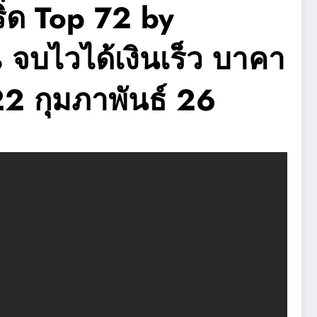
ิ่ด Top 72 by
บไวได้เงินเร็ว บาคา
 22 กุมภาพันธ์ 26