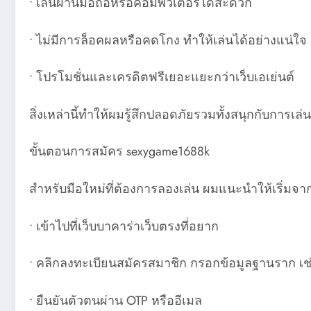
• เล่นผ่านมือถือหรือคอมพิวเตอร์ได้สะดวก
• ไม่มีการล็อคผลหรือคดโกง ทำให้เล่นได้อย่างแน่ใจ
• โปรโมชั่นและเครดิตฟรีเยอะแยะกว่าเว็บเอเย่นต์
สิ่งเหล่านี้ทำให้ผมรู้สึกปลอดภัยรวมทั้งสนุกกับการเล่น
ขั้นตอนการสมัคร sexygame1688k
สำหรับมือใหม่ที่ต้องการลองเล่น ผมแนะนำให้เริ่มจากก
• เข้าไปที่เว็บบาคาร่าเว็บตรงที่อยาก
• คลิกลงทะเบียนสมัครสมาชิก กรอกข้อมูลฐานราก เช่
• ยืนยันตัวตนผ่าน OTP หรืออีเมล