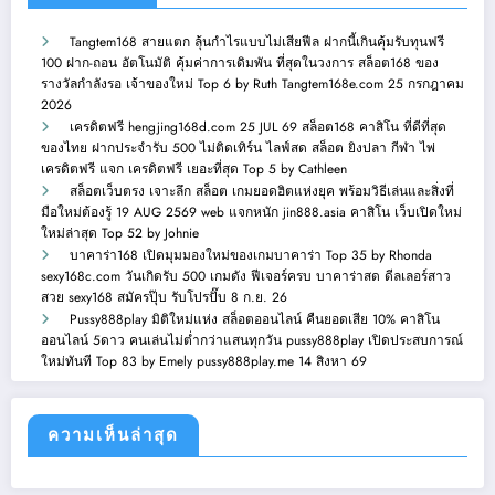
Tangtem168 สายแตก ลุ้นกำไรแบบไม่เสียฟีล ฝากนี้เกินคุ้มรับทุนฟรี
100 ฝาก-ถอน อัตโนมัติ คุ้มค่าการเดิมพัน ที่สุดในวงการ สล็อต168 ของ
รางวัลกำลังรอ เจ้าของใหม่ Top 6 by Ruth Tangtem168e.com 25 กรกฎาคม
2026
เครดิตฟรี hengjing168d.com 25 JUL 69 สล็อต168 คาสิโน ที่ดีที่สุด
ของไทย ฝากประจำรับ 500 ไม่ติดเทิร์น ไลฟ์สด สล็อต ยิงปลา กีฬา ไพ่
เครดิตฟรี แจก เครดิตฟรี เยอะที่สุด Top 5 by Cathleen
สล็อตเว็บตรง เจาะลึก สล็อต เกมยอดฮิตแห่งยุค พร้อมวิธีเล่นและสิ่งที่
มือใหม่ต้องรู้ 19 AUG 2569 web แจกหนัก jin888.asia คาสิโน เว็บเปิดใหม่
ใหม่ล่าสุด Top 52 by Johnie
บาคาร่า168 เปิดมุมมองใหม่ของเกมบาคาร่า Top 35 by Rhonda
sexy168c.com วันเกิดรับ 500 เกมดัง ฟีเจอร์ครบ บาคาร่าสด ดีลเลอร์สาว
สวย sexy168 สมัครปุ๊บ รับโปรปั๊บ 8 ก.ย. 26
Pussy888play มิติใหม่แห่ง สล็อตออนไลน์ คืนยอดเสีย 10% คาสิโน
ออนไลน์ 5ดาว คนเล่นไม่ต่ำกว่าแสนทุกวัน pussy888play เปิดประสบการณ์
ใหม่ทันที Top 83 by Emely pussy888play.me 14 สิงหา 69
ความเห็นล่าสุด