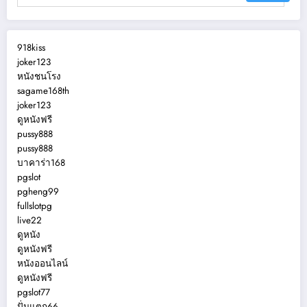
918kiss
joker123
หนังชนโรง
sagame168th
joker123
ดูหนังฟรี
pussy888
pussy888
บาคาร่า168
pgslot
pgheng99
fullslotpg
live22
ดูหนัง
ดูหนังฟรี
หนังออนไลน์
ดูหนังฟรี
pgslot77
ปั่นแตก66