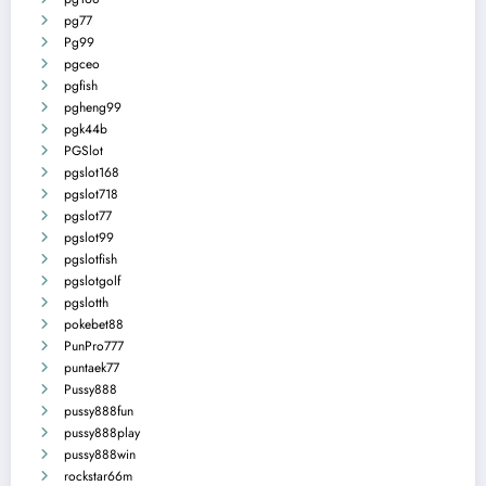
pg77
Pg99
pgceo
pgfish
pgheng99
pgk44b
PGSlot
pgslot168
pgslot718
pgslot77
pgslot99
pgslotfish
pgslotgolf
pgslotth
pokebet88
PunPro777
puntaek77
Pussy888
pussy888fun
pussy888play
pussy888win
rockstar66m