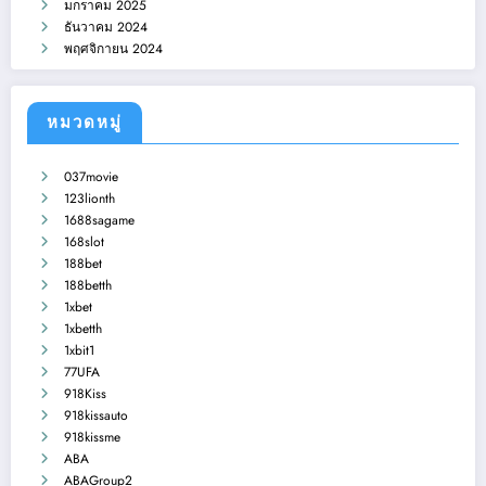
มกราคม 2025
ธันวาคม 2024
พฤศจิกายน 2024
หมวดหมู่
037movie
123lionth
1688sagame
168slot
188bet
188betth
1xbet
1xbetth
1xbit1
77UFA
918Kiss
918kissauto
918kissme
ABA
ABAGroup2