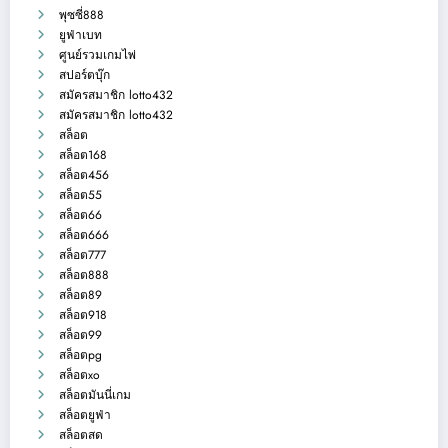
พุซซี่888
ยูฟ่าเบท
ศูนย์รวมเกมไพ่
สปอร์ตบุ๊ก
สมัครสมาชิก lotto432
สมัครสมาชิก lotto432
สล็อต
สล็อต168
สล็อต456
สล็อต55
สล็อต66
สล็อต666
สล็อต777
สล็อต888
สล็อต89
สล็อต918
สล็อต99
สล็อตpg
สล็อตxo
สล็อตมันนี่เกม
สล็อตยูฟ่า
สล็อตสด