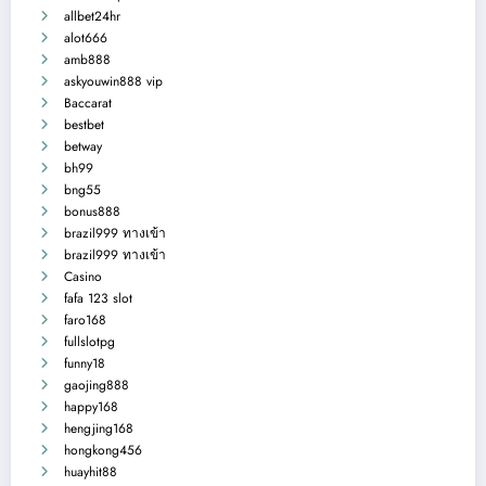
allbet24hr
alot666
amb888
askyouwin888 vip
Baccarat
bestbet
betway
bh99
bng55
bonus888
brazil999 ทางเข้า
brazil999 ทางเข้า
Casino
fafa 123 slot
faro168
fullslotpg
funny18
gaojing888
happy168
hengjing168
hongkong456
huayhit88