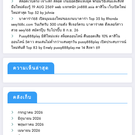
สล็อตเว็บตรง เจาะลึก สล็อต เกมยอดฮิตแห่งยุค พร้อมวิธีเล่นและสิ่งที่
มือใหม่ต้องรู้ 19 AUG 2569 web แจกหนัก jin888.asia คาสิโน เว็บเปิดใหม่
ใหม่ล่าสุด Top 52 by Johnie
บาคาร่า168 เปิดมุมมองใหม่ของเกมบาคาร่า Top 35 by Rhonda
sexy168c.com วันเกิดรับ 500 เกมดัง ฟีเจอร์ครบ บาคาร่าสด ดีลเลอร์สาว
สวย sexy168 สมัครปุ๊บ รับโปรปั๊บ 8 ก.ย. 26
Pussy888play มิติใหม่แห่ง สล็อตออนไลน์ คืนยอดเสีย 10% คาสิโน
ออนไลน์ 5ดาว คนเล่นไม่ต่ำกว่าแสนทุกวัน pussy888play เปิดประสบการณ์
ใหม่ทันที Top 83 by Emely pussy888play.me 14 สิงหา 69
ความเห็นล่าสุด
คลังเก็บ
กรกฎาคม 2026
มิถุนายน 2026
พฤษภาคม 2026
เมษายน 2026