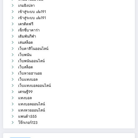
เกมยิงปลา
เข้าสู่ระบบ ufa191
เข้าสู่ระบบ ufa191
เครดิตฟรี
เซ็กซี่บาคาร่า
เดิมพันกีฬา
เล่นสล็อต
เว็บคาสิโนออนไลน์
เว็บพนัน
เว็บพนันออนไลน์
เว็บสล็อต
เว็บหวยฮานอย
เว็บแทงบอล
เว็บแทงบอลออนไลน์
เศรษฐี99
แทงบอล
แทงบอลออนไลน์
แทงหวยออนไลน์
แพนด้า555
โจ๊กเกอร์123