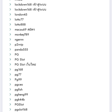
lockdown168 เข้าสู่ระบบ
lockdown168 เข้าสู่ระบบ
london45
lotto77
lotto888
macau69 สมัคร
monkey789
ngernn
p2vvip
panda555
PG
PG Slot
PG Slot เว็บใหม่
pg168
pg77
Pg99
pgceo
pgfish
pgheng99
pgk44b
PGSlot
pgslot168