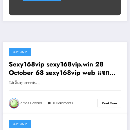
Sadie
SEXY168VIP
23 กันยายน 2025
Sexy168vip sexy168vip.win 28
October 68 sexy168vip web แจก
หนัก มือใหม่ห้ามพลาด! วิธีเล่นบาคาร่า
ใส่เต็มทุกการพน…
แบบเข้าใจง่าย กำไรจริง พนัน เว็บแม่
บาคาร่า เครดิตฟรี Top 90 by Sadie
James Howard
0 Comments
Read More
SEXY168VIP
7 เมษายน 2025