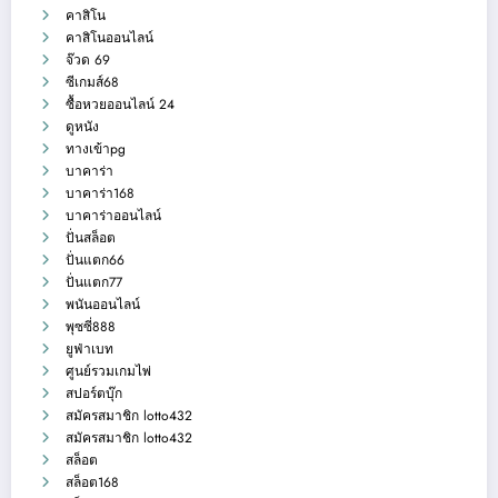
คาสิโน
คาสิโนออนไลน์
จ๊วด 69
ซีเกมส์68
ซื้อหวยออนไลน์ 24
ดูหนัง
ทางเข้าpg
บาคาร่า
บาคาร่า168
บาคาร่าออนไลน์
ปั่นสล็อต
ปั่นแตก66
ปั่นแตก77
พนันออนไลน์
พุซซี่888
ยูฟ่าเบท
ศูนย์รวมเกมไพ่
สปอร์ตบุ๊ก
สมัครสมาชิก lotto432
สมัครสมาชิก lotto432
สล็อต
สล็อต168