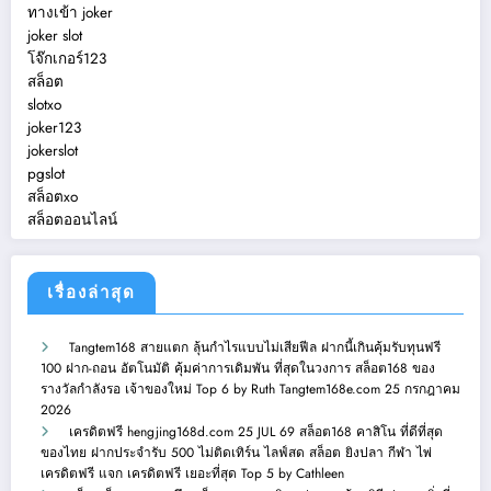
ทางเข้า joker
joker slot
โจ๊กเกอร์123
สล็อต
slotxo
joker123
jokerslot
pgslot
สล็อตxo
สล็อตออนไลน์
เรื่องล่าสุด
Tangtem168 สายแตก ลุ้นกำไรแบบไม่เสียฟีล ฝากนี้เกินคุ้มรับทุนฟรี
100 ฝาก-ถอน อัตโนมัติ คุ้มค่าการเดิมพัน ที่สุดในวงการ สล็อต168 ของ
รางวัลกำลังรอ เจ้าของใหม่ Top 6 by Ruth Tangtem168e.com 25 กรกฎาคม
2026
เครดิตฟรี hengjing168d.com 25 JUL 69 สล็อต168 คาสิโน ที่ดีที่สุด
ของไทย ฝากประจำรับ 500 ไม่ติดเทิร์น ไลฟ์สด สล็อต ยิงปลา กีฬา ไพ่
เครดิตฟรี แจก เครดิตฟรี เยอะที่สุด Top 5 by Cathleen