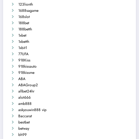
123lionth
1688sagame
168slot
188bet
188betth
1xbet
1xbetth
1xbit1
77UFA
918Kiss
918kissauto
918kissme
ABA
ABAGroup2
allbet24hr
alot666
amb888
askyouwin888 vip
Baccarat
bestbet
betway
bh99