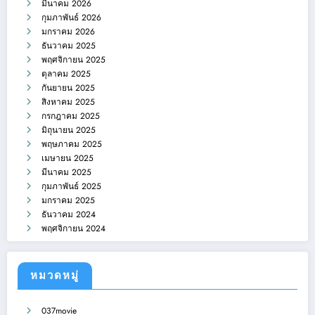
มีนาคม 2026
กุมภาพันธ์ 2026
มกราคม 2026
ธันวาคม 2025
พฤศจิกายน 2025
ตุลาคม 2025
กันยายน 2025
สิงหาคม 2025
กรกฎาคม 2025
มิถุนายน 2025
พฤษภาคม 2025
เมษายน 2025
มีนาคม 2025
กุมภาพันธ์ 2025
มกราคม 2025
ธันวาคม 2024
พฤศจิกายน 2024
หมวดหมู่
037movie