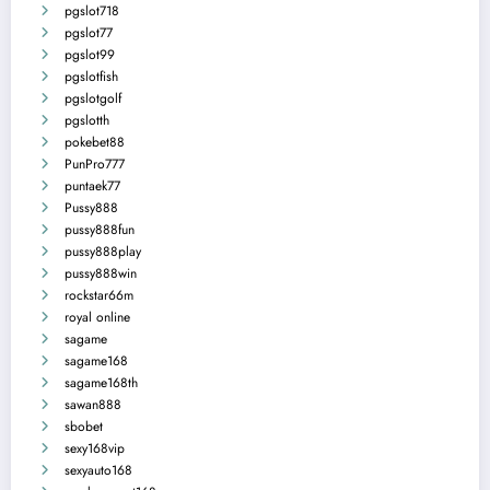
pgslot718
pgslot77
pgslot99
pgslotfish
pgslotgolf
pgslotth
pokebet88
PunPro777
puntaek77
Pussy888
pussy888fun
pussy888play
pussy888win
rockstar66m
royal online
sagame
sagame168
sagame168th
sawan888
sbobet
sexy168vip
sexyauto168