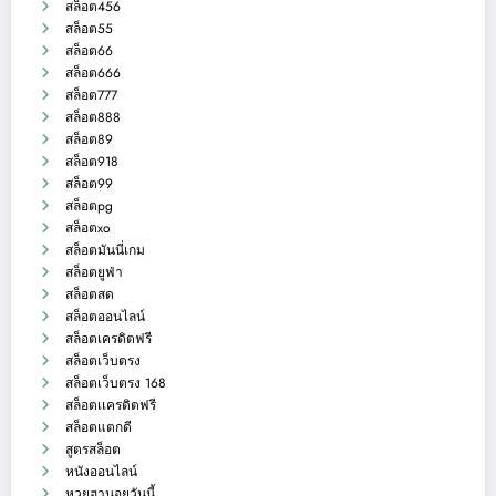
สล็อต456
สล็อต55
สล็อต66
สล็อต666
สล็อต777
สล็อต888
สล็อต89
สล็อต918
สล็อต99
สล็อตpg
สล็อตxo
สล็อตมันนี่เกม
สล็อตยูฟ่า
สล็อตสด
สล็อตออนไลน์
สล็อตเครดิตฟรี
สล็อตเว็บตรง
สล็อตเว็บตรง 168
สล็อตเเครดิตฟรี
สล็อตแตกดี
สูตรสล็อต
หนังออนไลน์
หวยฮานอยวันนี้