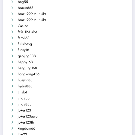
bng55
bonus888
brazil999 ทางเข้า
brazil999 ทางเข้า
Casino
fafa 123 slot
faro168
fullslotpg
funny18
gaojing888
happy168
hengjing168
hongkong456
huayhit88
hydra888
Jilislot
jinda55
jinda888
Joker123
joker123auto
joker123th
kingdom66
live22