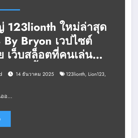
่ 123lionth ใหม่ล่าสุด
 By Bryon เวปไซต์
 เว็บสล็อตที่คนเล่น
สุดตอนนี้ ไม่ลองคือ
d
14 ธันวาคม 2025
123lionth
,
Lion123
,
18 December 68
โนออ…
e