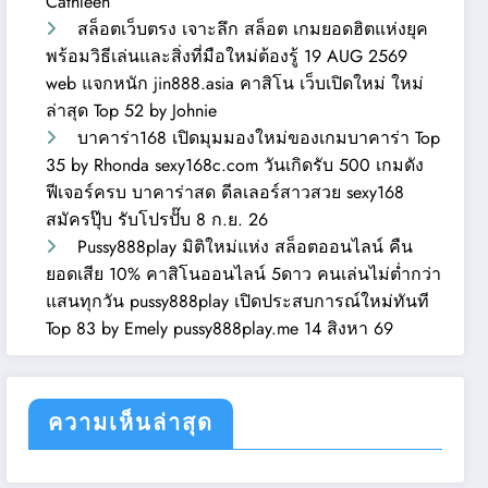
Cathleen
สล็อตเว็บตรง เจาะลึก สล็อต เกมยอดฮิตแห่งยุค
พร้อมวิธีเล่นและสิ่งที่มือใหม่ต้องรู้ 19 AUG 2569
web แจกหนัก jin888.asia คาสิโน เว็บเปิดใหม่ ใหม่
ล่าสุด Top 52 by Johnie
บาคาร่า168 เปิดมุมมองใหม่ของเกมบาคาร่า Top
35 by Rhonda sexy168c.com วันเกิดรับ 500 เกมดัง
ฟีเจอร์ครบ บาคาร่าสด ดีลเลอร์สาวสวย sexy168
สมัครปุ๊บ รับโปรปั๊บ 8 ก.ย. 26
Pussy888play มิติใหม่แห่ง สล็อตออนไลน์ คืน
ยอดเสีย 10% คาสิโนออนไลน์ 5ดาว คนเล่นไม่ต่ำกว่า
แสนทุกวัน pussy888play เปิดประสบการณ์ใหม่ทันที
Top 83 by Emely pussy888play.me 14 สิงหา 69
ความเห็นล่าสุด