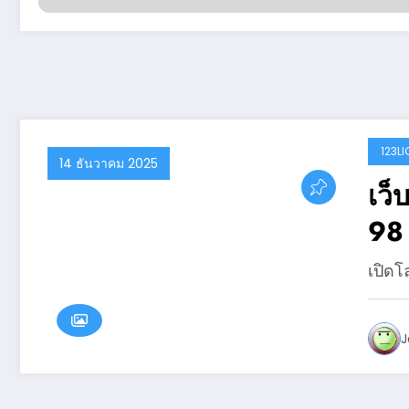
123L
14 ธันวาคม 2025
เว็
98 
สล็
เปิด
ลอ
cas
J