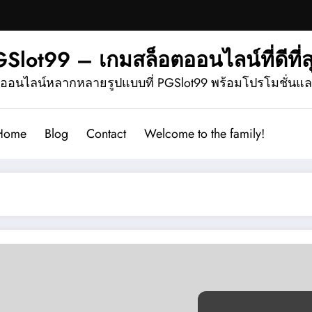
Slot99 – เกมสล็อตออนไลน์ที่ดีที่ส
ตออนไลน์หลากหลายรูปแบบที่ PGSlot99 พร้อมโปรโมชั่น
Home
Blog
Contact
Welcome to the family!