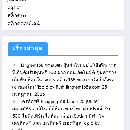
pgslot
สล็อตxo
สล็อตออนไลน์
เรื่องล่าสุด
Tangtem168 สายแตก ลุ้นกำไรแบบไม่เสียฟีล ฝาก
นี้เกินคุ้มรับทุนฟรี 100 ฝาก-ถอน อัตโนมัติ คุ้มค่าการ
เดิมพัน ที่สุดในวงการ สล็อต168 ของรางวัลกำลังรอ
เจ้าของใหม่ Top 6 by Ruth Tangtem168e.com 25
กรกฎาคม 2026
เครดิตฟรี hengjing168d.com 25 JUL 69
สล็อต168 คาสิโน ที่ดีที่สุด ของไทย ฝากประจำรับ
500 ไม่ติดเทิร์น ไลฟ์สด สล็อต ยิงปลา กีฬา ไพ่
เครดิตฟรี แจก เครดิตฟรี เยอะที่สุด Top 5 by