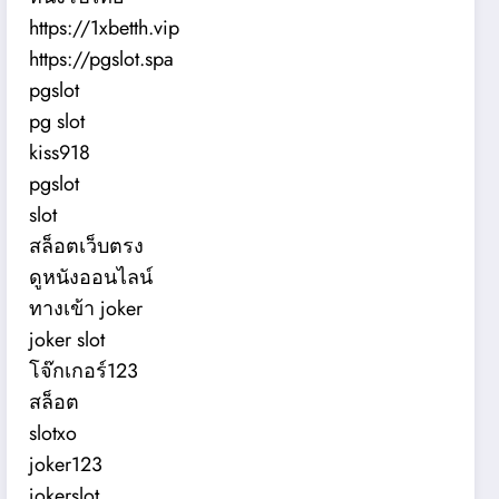
https://1xbetth.vip
https://pgslot.spa
pgslot
pg slot
kiss918
pgslot
slot
สล็อตเว็บตรง
ดูหนังออนไลน์
ทางเข้า joker
joker slot
โจ๊กเกอร์123
สล็อต
slotxo
joker123
jokerslot