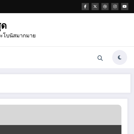
ุด
และโบนัสมากมาย