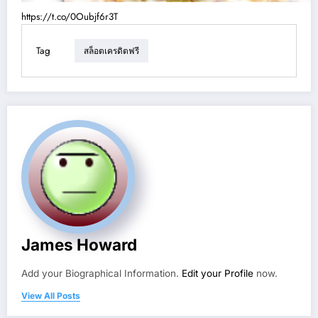
https://t.co/0Oubjf6r3T
Tag
สล็อตเครดิตฟรี
James Howard
Add your Biographical Information.
Edit your Profile
now.
View All Posts