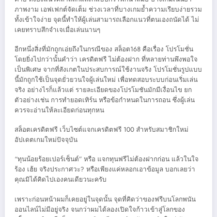
ภาพงาม เอฟเฟกต์จัดเต็ม ช่วงเวลาที่บางเกมย้ำความเรียบง่ายรวม
ทั้งเข้าใจง่าย จุดนี้ทำให้ผู้เล่นสามารถเลือกแนวที่ตนเองถนัดได้ ไม่
เคยทราบสึกจำเจเมื่อเล่นนานๆ
อีกหนึ่งสิ่งที่มักถูกเอ่ยถึงในกรณีของ สล็อต168 คือเรื่อง โปรโมชั่น
โดยยิ่งไปกว่านั้นคำว่า เครดิตฟรี ไม่ต้องฝาก ที่หลายท่านพึงพอใจ
เป็นพิเศษ จากที่สังเกตในประสบการณ์ใช้งานจริง โปรโมชั่นรูปแบบ
นี้มักถูกใช้เป็นจุดยั่วยวนใจผู้เล่นใหม่ เพื่อทดสอบระบบก่อนเริ่มเล่น
จริง อย่างไรก็แล้วแต่ รายละเอียดของโปรโมชันมักมีเงื่อนไข ยก
ตัวอย่างเช่น การทำยอดเทิร์น หรือข้อกำหนดในการถอน ซึ่งผู้เล่น
ควรจะอ่านให้ละเอียดก่อนทุกหน
สล็อตเครดิตฟรี เว็บไซต์แจกเครดิตฟรี 100 สำหรับสมาชิกใหม่
อัปเดตเกมใหม่ปัจจุบัน
“ทุนน้อยร้อยเปอร์เซ็นต์” หรือ แจกทุนฟรีไม่ต้องฝากก่อน แล้วในใจ
ร้อง เฮ้ย จริงประกาศวะ? หรือเพียงแค่หลอกเอาข้อมูล บอกเลยว่า
คุณมิได้คิดไปเองคนเดียวนะครับ
เพราะก่อนหน้าผมก็เคยอยู่ในจุดนั้น จุดที่คิดว่าของฟรีบนโลกพนัน
ออนไลน์ไม่มีอยู่จริง จนกว่าผมได้ลองเปิดใจก้าวเข้าสู่โลกของ