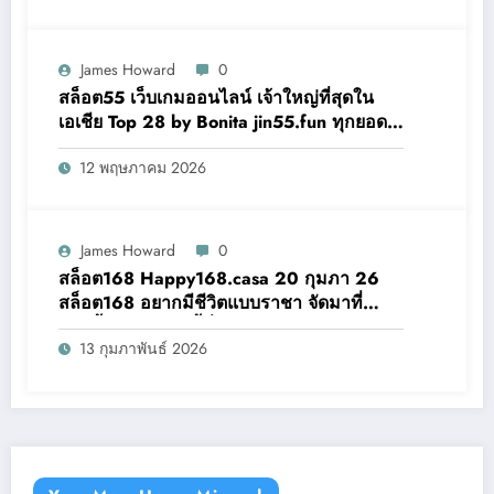
ง่ายๆได้ที่บ้าน Top 42 by Leah
tangtem168c.com
James Howard
0
สล็อต55 เว็บเกมออนไลน์ เจ้าใหญ่ที่สุดใน
เอเชีย Top 28 by Bonita jin55.fun ทุกยอด
ฝาก 10% ฝาก – ถอน ออโต้ 3 วิ ระบบ
12 พฤษภาคม 2026
ปลอดภัย มาตรฐานสูง สล็อต55 สมัคร โบนัส
แตกต่อเนื่อง 14 July 2026
James Howard
0
สล็อต168 Happy168.casa 20 กุมภา 26
สล็อต168 อยากมีชีวิตแบบราชา จัดมาที่
แฮปปี้168 วันเกิดนี้พี่จัดให้ 300 แอดมิน ใส่ใจ
13 กุมภาพันธ์ 2026
ให้บริการ เล่นเสีย จ่ายคืน happy168 ทอง
แพงไม่ต้องซื้อ สมาชิกที่นี่ได้ฟรี Top 83 by
Jane