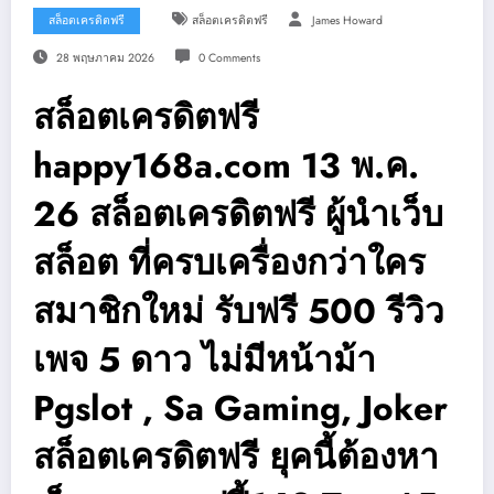
สล็อตเครดิตฟรี
สล็อตเครดิตฟรี
James Howard
28 พฤษภาคม 2026
0 Comments
สล็อตเครดิตฟรี
happy168a.com 13 พ.ค.
26 สล็อตเครดิตฟรี ผู้นำเว็บ
สล็อต ที่ครบเครื่องกว่าใคร
สมาชิกใหม่ รับฟรี 500 รีวิว
เพจ 5 ดาว ไม่มีหน้าม้า
Pgslot , Sa Gaming, Joker
สล็อตเครดิตฟรี ยุคนี้ต้องหา