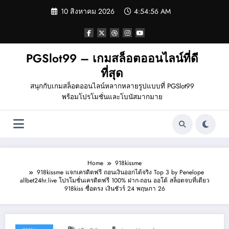
Skip
10 สิงหาคม 2026
4:54:56 AM
to
content
PGSlot99 – เกมสล็อตออนไลน์ที่ดี
ที่สุด
สนุกกับเกมสล็อตออนไลน์หลากหลายรูปแบบที่ PGSlot99
พร้อมโปรโมชั่นและโบนัสมากมาย
Home
918kissme
918kissme แจกเครดิตฟรี ถอนเงินออกได้จริง Top 3 by Penelope
allbet24hr.live โปรโมชั่นเครดิตฟรี 100% ฝาก-ถอน ออโต้ สล็อตจบที่เดียว
918kiss ซื่อตรง เงินชัวร์ 24 พฤษภา 26