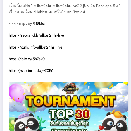
เว็บสล็อตNo.1 Allbet24hr Allbet24hr.live22 JUN 26 Penelope ยืน 1
เรื่องเกมสล็อต 918kissปลดหนี้ได้ง่ายๆ Top 64
ขอขอบคุณby
918kiss
https://rebrand.ly/allbet24hr-live
https://cutly.info/allbet24hr_live
https://bitt.to/5h7ek0
https://shorturl.asia/yZ0E6