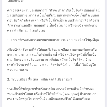
ไม่มีอย่างต่ำ
คุณอาจเคยผ่านประสบการณ์ “หัวจะปวด” กับเว็บไซต์พนันออนไลน์
มาไม่น้อยแน่ๆไม่ว่าจะเป็นเว็บที่เกมรอนานจนถึงเซ็ง เว็บที่ระบบล่ม
ตอนโบนัสกำลังจะแตก หรือที่เจ็บที่สุดเป็นระบบฝาก-ถอนที่จำต้องรอ
ทักแชทหาแอดมิน รอคอยสายเป็นชั่วโมงกว่าเงินจะเข้า จนถึงบาง
คราวไม่มีอารมณ์เล่นไปเลย
1. อาณาจักรแห่งความมากมายหลาย: รวมค่ายเกมสล็อตไว้สูงที่สุด
Allbet24hr สิ่งแรกที่ทำให้ผมตรึงใจมากๆคือความครบครันนะครับ
ธรรมดาเวลาเราเล่นเว็บไซต์สล็อตทั่วๆไป เล่นไปครู่หนึ่งก็เริ่มเบื่อ
เกมเดิมๆอยากเปลี่ยนบรรยากาศก็ต้องสมัครเว็บไซต์ใหม่ ย้าย
เครดิตไปๆมาๆให้วุ่นวาย แต่ว่าสำหรับที่นี่คำว่า “เบื่อ” ไม่มีอยู่ใน
พจนานุกรมเลย
2. ระบบเสถียร ลื่นไหล ไม่มีสะดุดให้เสียอารมณ์
ประเด็นนี้สำคัญมากสำหรับสายปั่น เพราะจังหวะที่วงล้อกำลังจะ
หมุนเข้าหน้าโบนัส หรือช่วงที่ได้ฟรีสปิน (Free Spins) ถ้าหากระบบ
กระตุกหรือหลุดไป ดอกนั้นคือเปลี่ยนแปลงชีวิตได้เลยครับผม