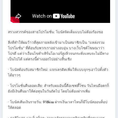
สรวงสวรรค์ของสายโปรโมชั่น: โบนัสจัดเต็มแบบไม่ต้องร้องขอ
สิ่งที่ทำให้ผมว้าวที่สุดภายหลังเข้ามาเป็นสมาชิกเป็น “แหล่งรวม
โปรโมชั่น” ที่ต้อนรับพวกเราอย่างอบอุ่น บางเว็บไซต์โฆษณาว่า
โปรดี แต่ว่าเงื่อนไขทำเทิร์นโอเวอร์สูงลิ่วจนกระทั่งแทบจะไม่มีทาง
เป็นไปได้ แต่ตรงนี้ต่างออกไปอย่างสิ้นเชิง
• โบนัสต้อนรับสมาชิกใหม่: แจกเครดิตเพิ่มให้แบบจุกๆเอาไปตั้งตัว
ได้ยาวๆ
• โปรโมชั่นคืนยอดเสีย: สำหรับผมอันนี้คือเซฟตี้โซน วันไหนมือตกก็
ยังมีเงินคืนมาให้ต่อทุนในวันถัดไป โดยไม่ต้องฝากเพิ่ม
• โบนัสเติมเงินรายวัน:
918kiss
ฝากเงินเวลาไหนก็มีโบนัสออนท็อป
ให้ตลอด