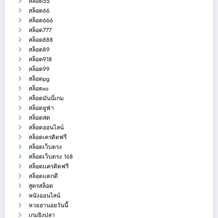
สล็อต55
สล็อต66
สล็อต666
สล็อต777
สล็อต888
สล็อต89
สล็อต918
สล็อต99
สล็อตpg
สล็อตxo
สล็อตมันนี่เกม
สล็อตยูฟ่า
สล็อตสด
สล็อตออนไลน์
สล็อตเครดิตฟรี
สล็อตเว็บตรง
สล็อตเว็บตรง 168
สล็อตเเครดิตฟรี
สล็อตแตกดี
สูตรสล็อต
หนังออนไลน์
หวยฮานอยวันนี้
เกมยิงปลา