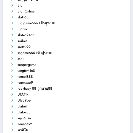
Slot
Slot Online
slot168
Slotgame666 เข้าสู่ระบบ
Slotxo
slotxo24hr
soibet
sretthi99
ssgame666 เข้าสู่ระบบ
ssru
suppergame
tangtem168
teenoi888
temmax69
tookhuay 88 ถูกหวย88
UFA11k
Ufa89bet
ufabet
ufafox88
vip168sa
zeus66v2
คาสิโน