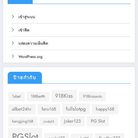
เข้าสู่ระบบ
เข้าฟีด
แสดงความเห็นฟีด
WordPress.org
ป้ายกำกับ
918Kiss
1xbet
188betth
918kissauto
fullslotpg
allbet24hr
faro168
happy168
Joker123
PG Slot
hengjing168
jinda55
PGSlot