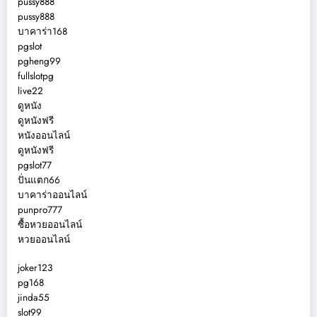
pussy888
pussy888
บาคาร่า168
pgslot
pgheng99
fullslotpg
live22
ดูหนัง
ดูหนังฟรี
หนังออนไลน์
ดูหนังฟรี
pgslot77
ปั่นแตก66
บาคาร่าออนไลน์
punpro777
ซื้อหวยออนไลน์
หวยออนไลน์
joker123
pg168
jinda55
slot99