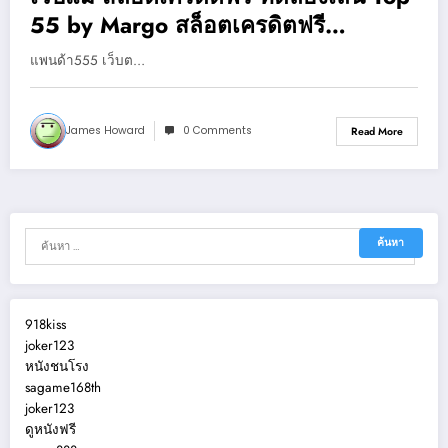
55 by Margo สล็อตเครดิตฟรี
Panda555.xyz panda555 webใหญ่
แพนด้า555 เว็บต…
รับเครดิตฟรี สล็อต เล่นง่าย ถอนเร็ว 11
APR 25 คาสิโนออนไลน์
James Howard
0 Comments
Read More
918kiss
joker123
หนังชนโรง
sagame168th
joker123
ดูหนังฟรี