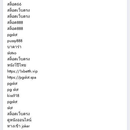
สล็อต66
สล็อตเว็บตรง
สล็อตเว็บตรง
สล็อต888
สล็อต888
pgslot
pussy888
บาคาร่า
slotxo
สล็อตเว็บตรง
หนังโป๊ไทย
https://1xbetth.vip
https://pgslot.spa
pgslot
pg slot
kiss918
pgslot
slot
สล็อตเว็บตรง
ดูหนังออนไลน์
ทางเข้า joker