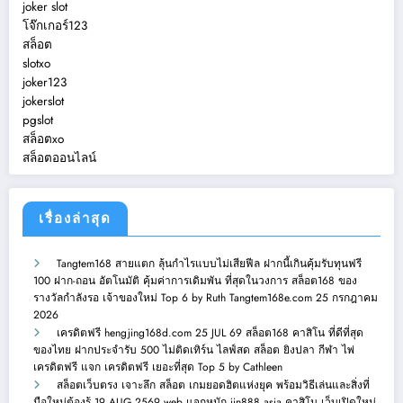
joker slot
โจ๊กเกอร์123
สล็อต
slotxo
joker123
jokerslot
pgslot
สล็อตxo
สล็อตออนไลน์
เรื่องล่าสุด
Tangtem168 สายแตก ลุ้นกำไรแบบไม่เสียฟีล ฝากนี้เกินคุ้มรับทุนฟรี
100 ฝาก-ถอน อัตโนมัติ คุ้มค่าการเดิมพัน ที่สุดในวงการ สล็อต168 ของ
รางวัลกำลังรอ เจ้าของใหม่ Top 6 by Ruth Tangtem168e.com 25 กรกฎาคม
2026
เครดิตฟรี hengjing168d.com 25 JUL 69 สล็อต168 คาสิโน ที่ดีที่สุด
ของไทย ฝากประจำรับ 500 ไม่ติดเทิร์น ไลฟ์สด สล็อต ยิงปลา กีฬา ไพ่
เครดิตฟรี แจก เครดิตฟรี เยอะที่สุด Top 5 by Cathleen
สล็อตเว็บตรง เจาะลึก สล็อต เกมยอดฮิตแห่งยุค พร้อมวิธีเล่นและสิ่งที่
มือใหม่ต้องรู้ 19 AUG 2569 web แจกหนัก jin888.asia คาสิโน เว็บเปิดใหม่