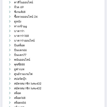
คาสิโนออนไลน์
จ๊วด 69
ซีเกมส์68
ซื้อหวยออนไลน์ 24
ดูหนัง
ทางเข้าpg
บาคาร่า
บาคาร่า168
บาคาร่าออนไลน์
ปั่นสล็อต
ปั่นแตก66
ปั่นแตก77
พนันออนไลน์
พุซซี่888
ยูฟ่าเบท
ศูนย์รวมเกมไพ่
สปอร์ตบุ๊ก
สมัครสมาชิก lotto432
สมัครสมาชิก lotto432
สล็อต
สล็อต168
สล็อต456